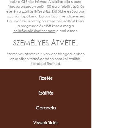
belül a GLS viszi házhoz. A szállítás díja 6 euro.
Magyarországon belül 100 euro feletti vásárlás
esetén a szállítás INGYENES. Külföldre elsősorban
az uniós tagállamokba postázunk rendszeresen.
Ha unión kívüli országba szeretnél szállítást kérni,
a megrendelés előtt keress meg a
hello@csollakleather.com
e-mail címen.
SZEMÉLYES ÁTVÉTEL
Személyes átvételre is van lehetőséged, ebben
az esetben természetesen nem kell szállítási
költséget fizetned.
Fizetés
Szállítás
Garancia
Visszaküldés