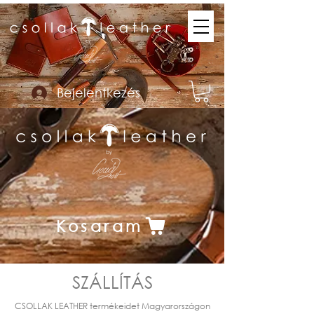
Bejelentkezés
Kosaram
SZÁLLÍTÁS
CSOLLAK LEATHER termékeidet Magyarországon